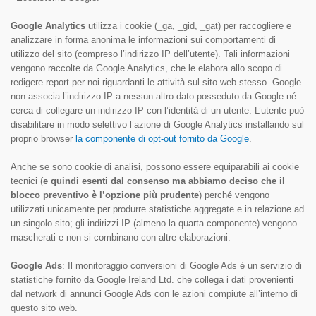
Google Analytics
utilizza i cookie (_ga, _gid, _gat) per raccogliere e
analizzare in forma anonima le informazioni sui comportamenti di
utilizzo del sito (compreso l’indirizzo IP dell’utente). Tali informazioni
vengono raccolte da Google Analytics, che le elabora allo scopo di
redigere report per noi riguardanti le attività sul sito web stesso. Google
non associa l’indirizzo IP a nessun altro dato posseduto da Google né
cerca di collegare un indirizzo IP con l’identità di un utente. L’utente può
disabilitare in modo selettivo l’azione di Google Analytics installando sul
proprio browser
la componente di opt-out fornito da Google
.
Anche se sono cookie di analisi, possono essere equiparabili ai cookie
tecnici (
e quindi esenti dal consenso ma abbiamo deciso che il
blocco preventivo è l’opzione più prudente
) perché vengono
utilizzati unicamente per produrre statistiche aggregate e in relazione ad
un singolo sito; gli indirizzi IP (almeno la quarta componente) vengono
mascherati e non si combinano con altre elaborazioni.
Google Ads
: Il monitoraggio conversioni di Google Ads è un servizio di
statistiche fornito da Google Ireland Ltd. che collega i dati provenienti
dal network di annunci Google Ads con le azioni compiute all’interno di
questo sito web.